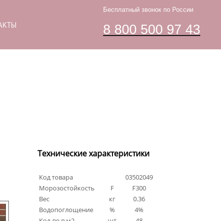
Бесплатный звонок по России
АКТЫ
8 800 500 97 43
Технические характеристики
Код товара
03502049
Морозостойкость
F
F300
Вес
кг
0.36
Водопоглощение
%
4%
Кол-во в м2
шт
48