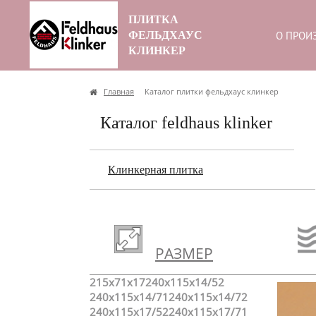
ПЛИТКА
ФЕЛЬДХАУС
О ПРОИ
КЛИНКЕР
Главная
Каталог плитки фельдхаус клинкер
Каталог feldhaus klinker
Клинкерная плитка
РАЗМЕР
215x71x17
240x115x14/52
240x115x14/71
240x115x14/72
240x115x17/52
240x115x17/71