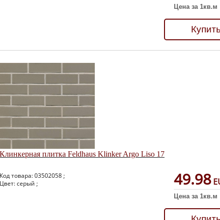
Цена за 1кв.м
Купит
Клинкерная плитка Feldhaus Klinker Argo Liso 17
49.98
Код товара: 03502058 ;
E
Цвет: серый ;
Цена за 1кв.м
Купит