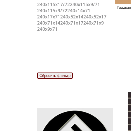
240x115x17/72
240x115x9/71
Гладкая
240x115x9/72
240x14x71
240x17x71
240x52x14
240x52x17
240x71x14
240x71x17
240x71x9
240x9x71