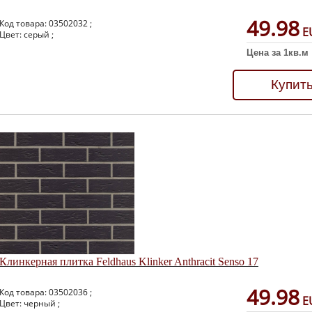
49.98
Код товара: 03502032 ;
E
Цвет: серый ;
Цена за 1кв.м
Купит
Клинкерная плитка Feldhaus Klinker Anthracit Senso 17
49.98
Код товара: 03502036 ;
E
Цвет: черный ;